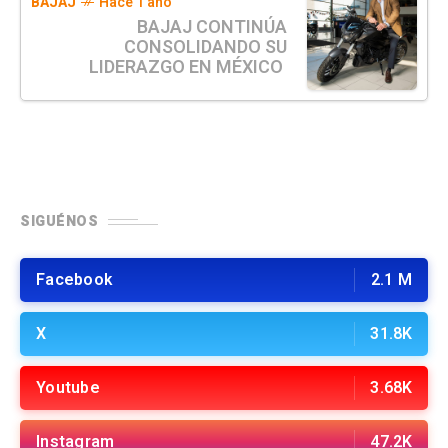
BAJAJ
Hace 1 año
BAJAJ CONTINÚA
CONSOLIDANDO SU
LIDERAZGO EN MÉXICO
SIGUÉNOS
Facebook
2.1 M
X
31.8K
Youtube
3.68K
Instagram
47.2K