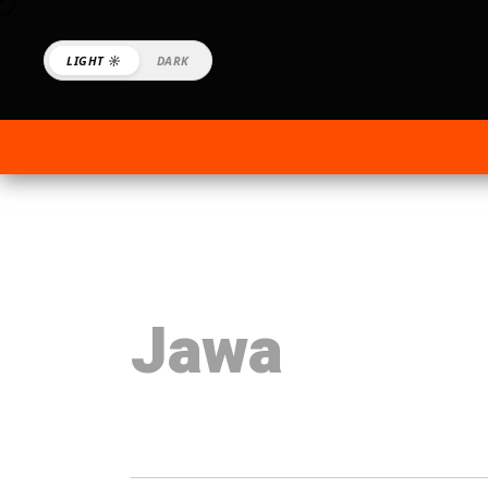
LIGHT ☼
DARK
Jawa