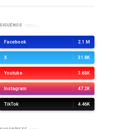
SIGUÉNOS
Facebook
2.1 M
X
31.8K
Youtube
3.68K
Instagram
47.2K
TikTok
4.46K