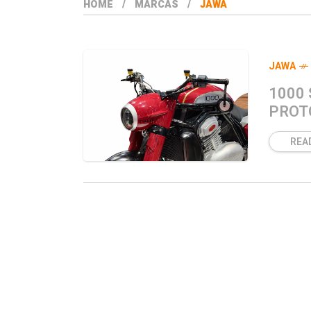
HOME
MARCAS
JAWA
JAWA
1000 
PROT
REA