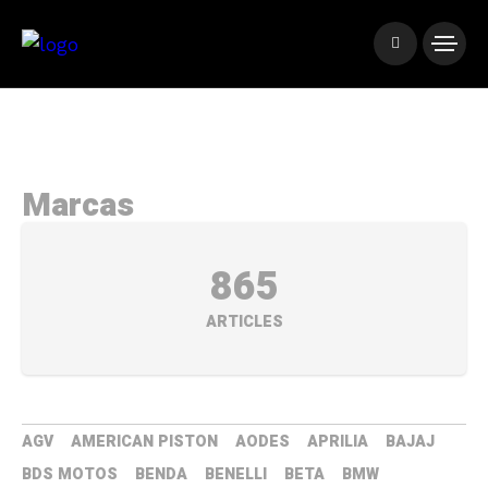
Marcas
865
ARTICLES
AGV
AMERICAN PISTON
AODES
APRILIA
BAJAJ
BDS MOTOS
BENDA
BENELLI
BETA
BMW