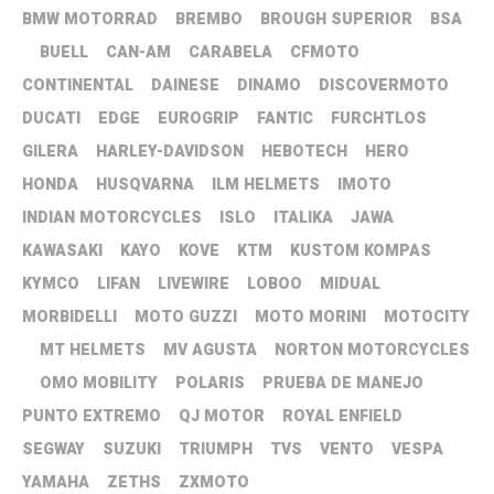
BMW MOTORRAD
BREMBO
BROUGH SUPERIOR
BSA
BUELL
CAN-AM
CARABELA
CFMOTO
CONTINENTAL
DAINESE
DINAMO
DISCOVERMOTO
DUCATI
EDGE
EUROGRIP
FANTIC
FURCHTLOS
GILERA
HARLEY-DAVIDSON
HEBOTECH
HERO
HONDA
HUSQVARNA
ILM HELMETS
IMOTO
INDIAN MOTORCYCLES
ISLO
ITALIKA
JAWA
KAWASAKI
KAYO
KOVE
KTM
KUSTOM KOMPAS
KYMCO
LIFAN
LIVEWIRE
LOBOO
MIDUAL
MORBIDELLI
MOTO GUZZI
MOTO MORINI
MOTOCITY
MT HELMETS
MV AGUSTA
NORTON MOTORCYCLES
OMO MOBILITY
POLARIS
PRUEBA DE MANEJO
PUNTO EXTREMO
QJ MOTOR
ROYAL ENFIELD
SEGWAY
SUZUKI
TRIUMPH
TVS
VENTO
VESPA
YAMAHA
ZETHS
ZXMOTO