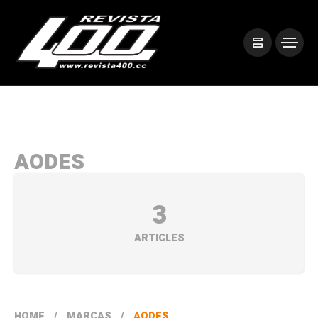
AODES
3
ARTICLES
HOME
MARCAS
AODES