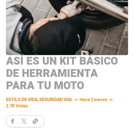
ASÍ ES UN KIT BÁSICO
DE HERRAMIENTA
PARA TU MOTO
ESTILO DE VIDA
,
SEGURIDAD VIAL
Hace 2 meses
2.7K Vistas