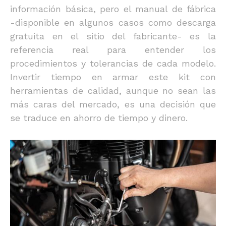
información básica, pero el manual de fábrica
-disponible en algunos casos como descarga
gratuita en el sitio del fabricante- es la
referencia real para entender los
procedimientos y tolerancias de cada modelo.
Invertir tiempo en armar este kit con
herramientas de calidad, aunque no sean las
más caras del mercado, es una decisión que
se traduce en ahorro de tiempo y dinero.