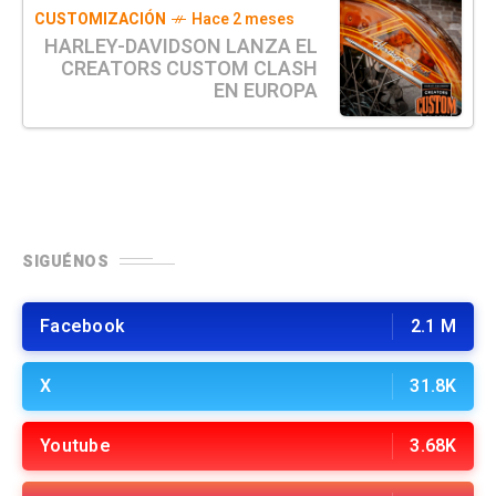
CUSTOMIZACIÓN
Hace 2 meses
HARLEY-DAVIDSON LANZA EL
CREATORS CUSTOM CLASH
EN EUROPA
SIGUÉNOS
Facebook
2.1 M
X
31.8K
Youtube
3.68K