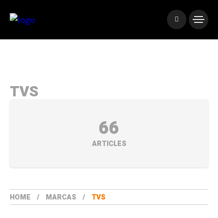
TVS
66
ARTICLES
HOME
MARCAS
TVS