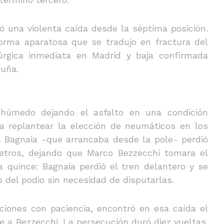
ó una violenta caída desde la séptima posición.
orma aparatosa que se tradujo en fractura del
rúrgica inmediata en Madrid y baja confirmada
luña.
úmedo dejando el asfalto en una condición
 a replantear la elección de neumáticos en los
. Bagnaia -que arrancaba desde la pole- perdió
metros, dejando que Marco Bezzecchi tomara el
a quince: Bagnaia perdió el tren delantero y se
s del podio sin necesidad de disputarlas.
ciones con paciencia, encontró en esa caída el
 a Bezzecchi. La persecución duró diez vueltas.