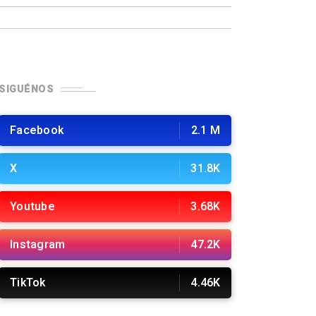
SIGUÉNOS
Facebook
2.1 M
X
31.8K
Youtube
3.68K
Instagram
47.2K
TikTok
4.46K