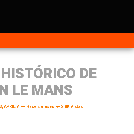
 HISTÓRICO DE
EN LE MANS
S
,
APRILIA
Hace 2 meses
2.8K Vistas