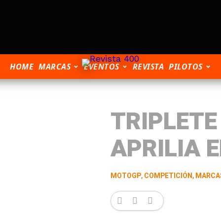
HOME
MARCAS
EVENTOS
REVISTA
PILOTOS
TRIPLETE
APRILIA 
MOTOGP
,
COMPETICIÓN
,
MARCA