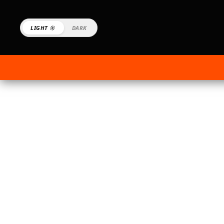
LIGHT ☼
DARK