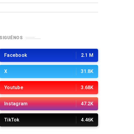
SIGUÉNOS
Facebook
2.1 M
X
31.8K
Youtube
3.68K
Instagram
47.2K
TikTok
4.46K