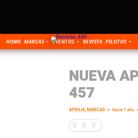
HOME
MARCAS
EVENTOS
REVISTA
PILOTOS
NUEVA AP
457
APRILIA
,
MARCAS
Hace 1 año