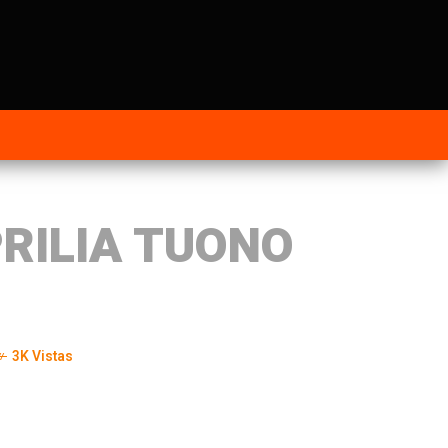
RILIA TUONO
3K Vistas