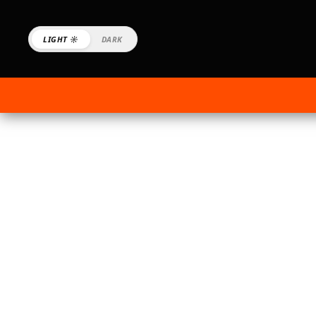
LIGHT ☼
DARK