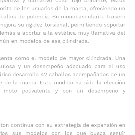
ortiva y llamativo color rojo brillante, estos
orita de los usuarios de la marca, ofreciendo un
aballos de potencia. Su monobasculante trasero
mejora su rigidez torsional, permitiendo soportar
demás a aportar a la estética muy llamativa del
ún en modelos de esa cilindrada.
esenta como el modelo de mayor cilindrada. Una
culosa y un desempeño adecuado para el uso
índrico desarrolla 42 caballos acompañados de un
e de la marca. Este modelo ha sido la elección
a moto polivalente y con un desempeño y
ton continúa con su estrategia de expansión en
rios sus modelos con los que busca seguir