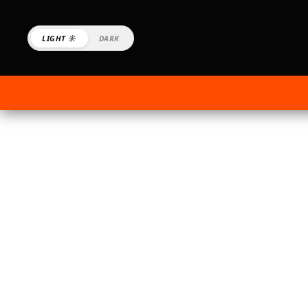
LIGHT ☼
DARK