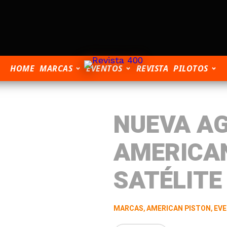
HOME
MARCAS
EVENTOS
REVISTA
PILOTOS
NUEVA A
AMERICA
SATÉLITE
MARCAS
,
AMERICAN PISTON
,
EV