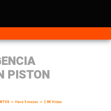
GENCIA
N PISTON
ENTOS
Hace 5 meses
2.8K Vistas