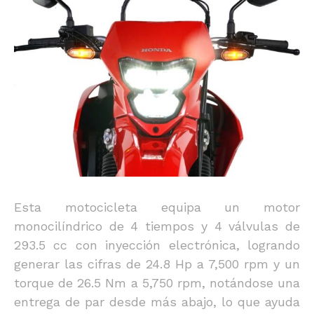
Esta motocicleta equipa un motor
monocilíndrico de 4 tiempos y 4 válvulas de
293.5 cc con inyección electrónica, logrando
generar las cifras de 24.8 Hp a 7,500 rpm y un
torque de 26.5 Nm a 5,750 rpm, notándose una
entrega de par desde más abajo, lo que ayuda