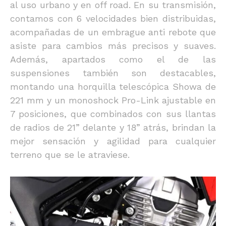
al uso urbano y en off road. En su transmisión,
contamos con 6 velocidades bien distribuidas,
acompañadas de un embrague anti rebote que
asiste para cambios más precisos y suaves.
Además, apartados como el de las
suspensiones también son destacables,
montando una horquilla telescópica Showa de
221 mm y un monoshock Pro-Link ajustable en
7 posiciones, que combinados con sus llantas
de radios de 21” delante y 18” atrás, brindan la
mejor sensación y agilidad para cualquier
terreno que se le atraviese.