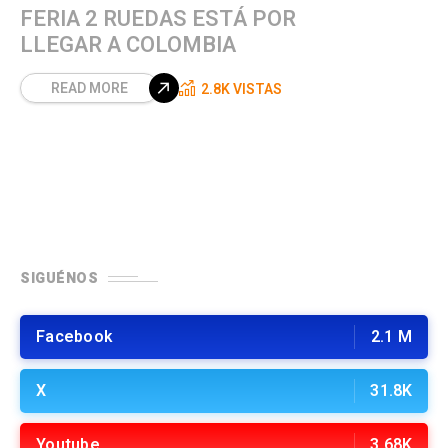
FERIA 2 RUEDAS ESTÁ POR
LLEGAR A COLOMBIA
READ MORE
2.8K VISTAS
SIGUÉNOS
Facebook
2.1 M
X
31.8K
Youtube
3.68K