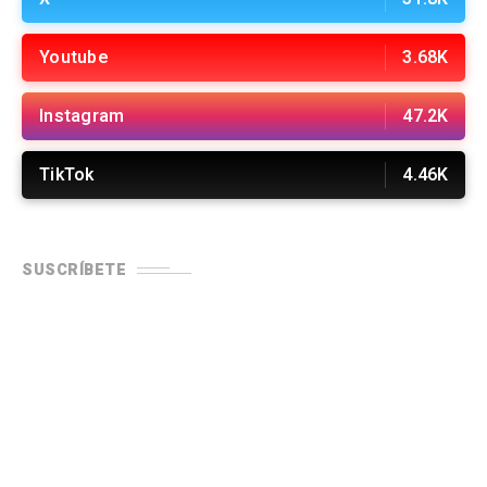
Youtube
3.68K
Instagram
47.2K
TikTok
4.46K
SUSCRÍBETE