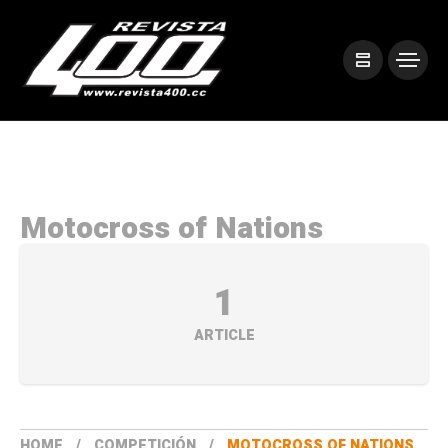
Motocross of Nations
1
ARTICLE
HOME
COMPETICIÓN
MOTOCROSS OF NATIONS