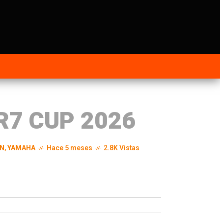
7 CUP 2026
ÓN
,
YAMAHA
Hace 5 meses
2.8K Vistas