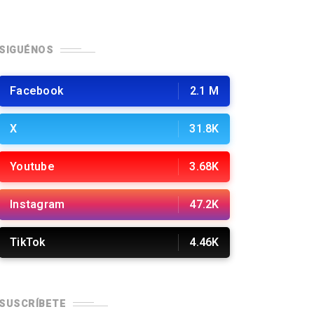
SIGUÉNOS
Facebook
2.1 M
X
31.8K
Youtube
3.68K
Instagram
47.2K
TikTok
4.46K
SUSCRÍBETE