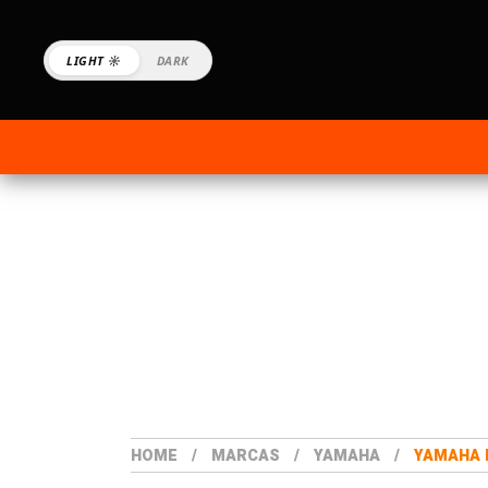
LIGHT ☼
DARK
HOME
MARCAS
YAMAHA
YAMAHA R