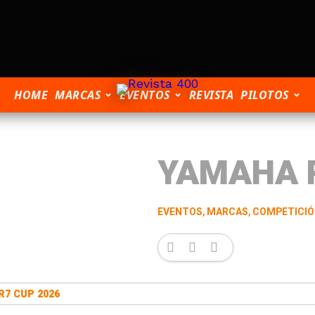
HOME
MARCAS
EVENTOS
REVISTA
PILOTOS
YAMAHA R
EVENTOS
,
MARCAS
,
COMPETICI
7 CUP 2026