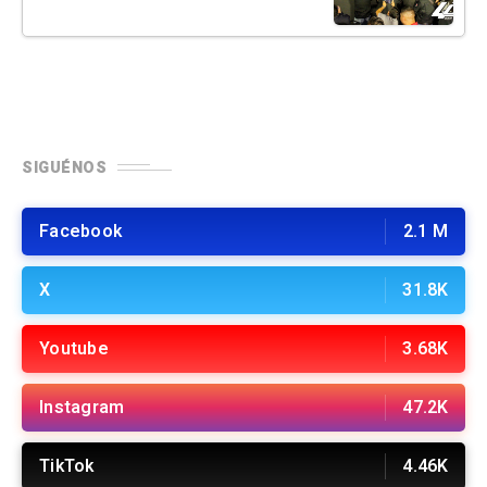
SIGUÉNOS
Facebook
2.1 M
X
31.8K
Youtube
3.68K
Instagram
47.2K
TikTok
4.46K