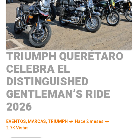
TRIUMPH QUERÉTARO
CELEBRA EL
DISTINGUISHED
GENTLEMAN’S RIDE
2026
EVENTOS
,
MARCAS
,
TRIUMPH
Hace 2 meses
2.7K Vistas