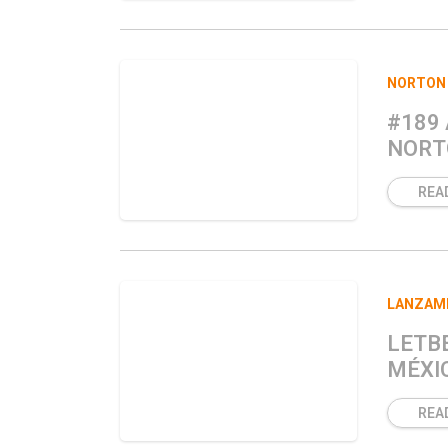
NORTON
#189
NORT
REA
LANZAM
LETB
MÉXI
REA