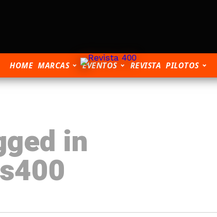
HOME
MARCAS
EVENTOS
REVISTA
PILOTOS
gged in
s400