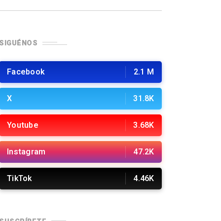
SIGUÉNOS
Facebook
2.1 M
X
31.8K
Youtube
3.68K
Instagram
47.2K
TikTok
4.46K