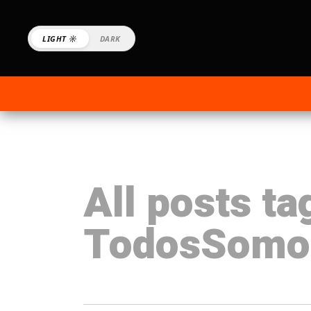
LIGHT ☼
DARK
All posts ta
TodosSomo