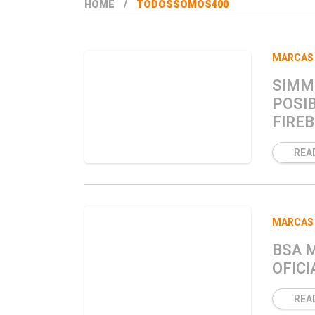
HOME
TODOSSOMOS400
MARCAS
SIMM 
POSI
FIREB
REA
MARCAS
BSA 
OFIC
REA