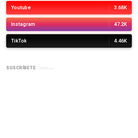
Youtube
3.68K
Instagram
47.2K
TikTok
4.46K
SUSCRÍBETE