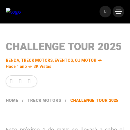
CHALLENGE TOUR 2025
BENDA
,
TRECK MOTORS
,
EVENTOS
,
QJ MOTOR
Hace 1 año
3K Vistas
HOME
TRECK MOTORS
CHALLENGE TOUR 2025
Este próximo 4 de mayo se llevará a cabo el