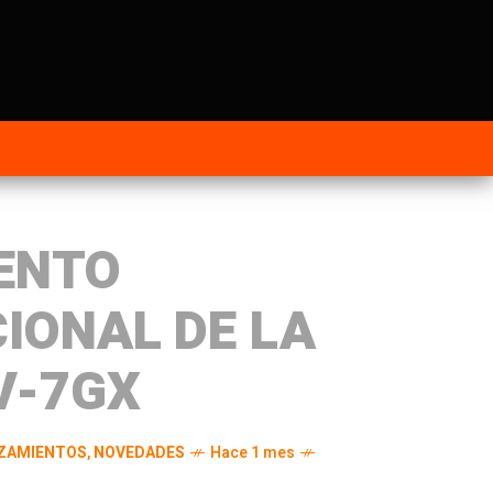
ENTO
IONAL DE LA
V-7GX
ZAMIENTOS
,
NOVEDADES
Hace 1 mes