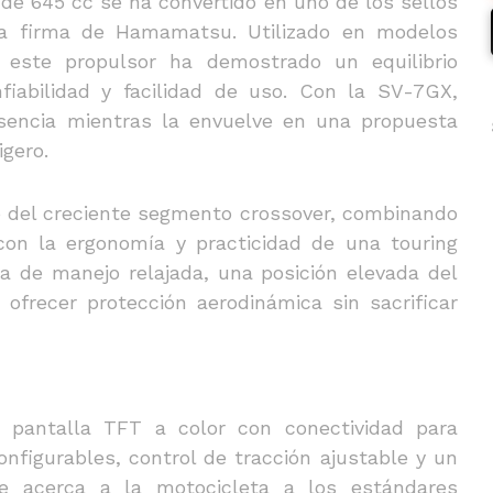
de 645 cc se ha convertido en uno de los sellos
la firma de Hamamatsu. Utilizado en modelos
este propulsor ha demostrado un equilibrio
fiabilidad y facilidad de uso. Con la SV-7GX,
sencia mientras la envuelve en una propuesta
gero.
 del creciente segmento crossover, combinando
on la ergonomía y practicidad de una touring
ra de manejo relajada, una posición elevada del
ofrecer protección aerodinámica sin sacrificar
pantalla TFT a color con conectividad para
figurables, control de tracción ajustable y un
ue acerca a la motocicleta a los estándares