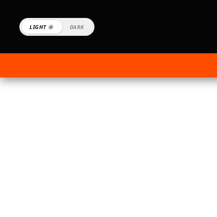
LIGHT ☼
DARK