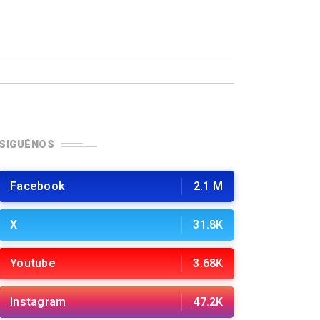
SIGUÉNOS
Facebook
2.1 M
X
31.8K
Youtube
3.68K
Instagram
47.2K