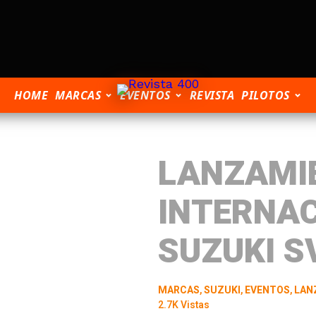
HOME
MARCAS
EVENTOS
REVISTA
PILOTOS
LANZAMI
INTERNAC
SUZUKI S
MARCAS
,
SUZUKI
,
EVENTOS
,
LAN
2.7K Vistas