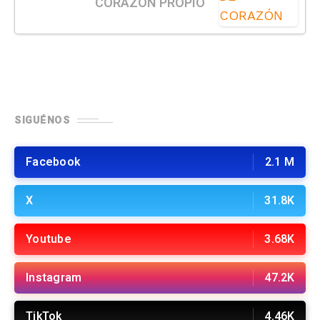
CORAZÓN PROPIO
SIGUÉNOS
Facebook
2.1 M
X
31.8K
Youtube
3.68K
Instagram
47.2K
TikTok
4.46K