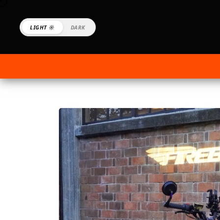
LIGHT ☼
DARK