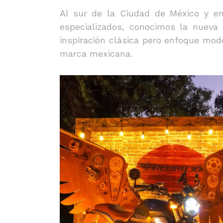
Al sur de la Ciudad de México y en
especializados, conocimos la nueva 
inspiración clásica pero enfoque mode
marca mexicana.