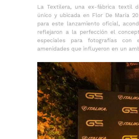
La Textilera, una ex-fábrica textil
único y ubicada en Flor De María 20
para este lanzamiento oficial, acon
reflejaron a la perfección el concep
especiales para fotografías con 
amenidades que influyeron en un amb