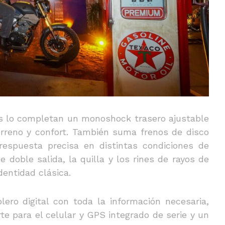
s lo completan un monoshock trasero ajustable
erreno y confort. También suma frenos de disco
respuesta precisa en distintas condiciones de
doble salida, la quilla y los rines de rayos de
dentidad clásica.
lero digital con toda la información necesaria,
rte para el celular y GPS integrado de serie y un