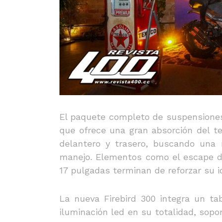
El paquete completo de suspensione
que ofrece una gran absorción del t
delantero y trasero, buscando una 
manejo. Elementos como el escape de 
17 pulgadas terminan de reforzar su i
La nueva Firebird 300 integra un tab
iluminación led en su totalidad, sopo