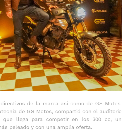
 directivos de la marca así como de GS Motos.
tecnia de GS Motos, compartió con el auditorio
o que llega para competir en los 300 cc, un
ás peleado y con una amplia oferta.