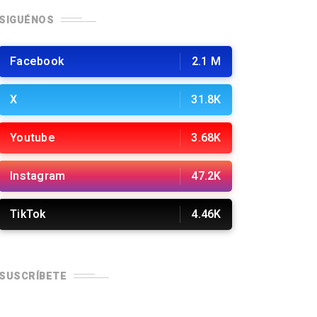
SIGUÉNOS
Facebook
2.1 M
X
31.8K
Youtube
3.68K
Instagram
47.2K
TikTok
4.46K
SUSCRÍBETE