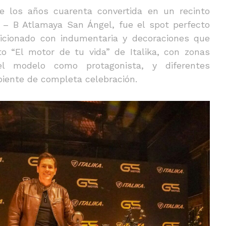
 de los años cuarenta convertida en un recinto
 – B Atlamaya San Ángel, fue el spot perfecto
dicionado con indumentaria y decoraciones que
to “El motor de tu vida” de Italika, con zonas
el modelo como protagonista, y diferentes
iente de completa celebración.