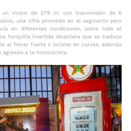
n un motor de 279 cc con transmisión de 6
allos, una cifra promedio en el segmento pero
acia en diferentes condiciones, sobre todo el
una horquilla invertida delantera que se traduce
e al frenar fuerte o inclinar en curvas, además
agresivo a la motocicleta.