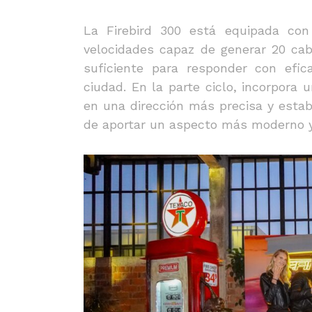
La Firebird 300 está equipada co
velocidades capaz de generar 20 cab
suficiente para responder con efic
ciudad. En la parte ciclo, incorpora 
en una dirección más precisa y establ
de aportar un aspecto más moderno y 