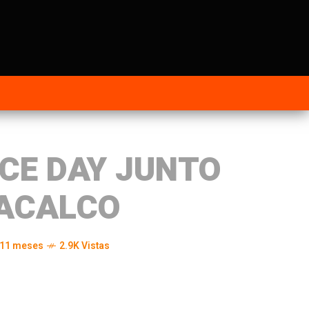
CE DAY JUNTO
OACALCO
 11 meses
2.9K Vistas