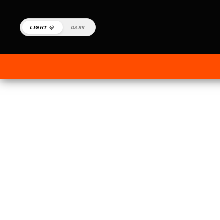
LIGHT ☼
DARK