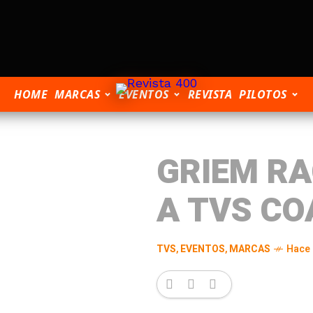
HOME
MARCAS
EVENTOS
REVISTA
PILOTOS
GRIEM RA
A TVS C
TVS
,
EVENTOS
,
MARCAS
Hace