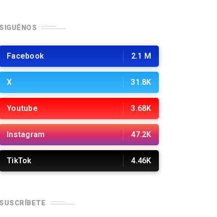
SIGUÉNOS
Facebook
2.1 M
X
31.8K
Youtube
3.68K
Instagram
47.2K
TikTok
4.46K
SUSCRÍBETE