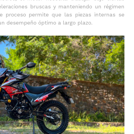
celeraciones bruscas y manteniendo un régimen
e proceso permite que las piezas internas se
n desempeño óptimo a largo plazo.