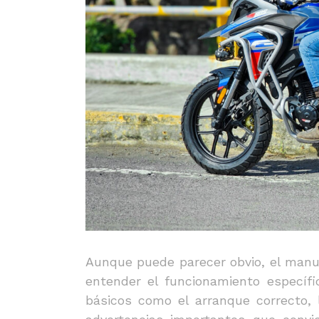
Aunque puede parecer obvio, el manual
entender el funcionamiento específi
básicos como el arranque correcto,