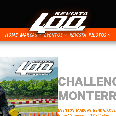
HOME
MARCAS
EVENTOS
REVISTA
PILOTOS
CHALLEN
MONTERR
EVENTOS
,
MARCAS
,
BENDA
,
KOVE
Hace 10 meses
2.9K Vistas