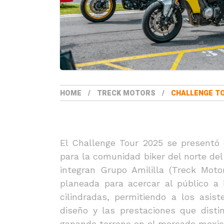
HOME
TRECK MOTORS
CHALLENGE T
El Challenge Tour 2025 se presentó
para la comunidad biker del norte del
integran Grupo Amililla (Treck Moto
planeada para acercar al público a 
cilindradas, permitiendo a los asis
diseño y las prestaciones que dist
ganando terreno en el mercado mexic