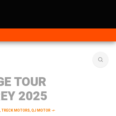
GE TOUR
EY 2025
,
TRECK MOTORS
,
QJ MOTOR