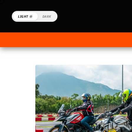
LIGHT ☼
DARK