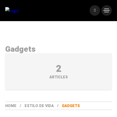
Gadgets
2
ARTICLES
HOME
ESTILO DE VIDA
GADGETS