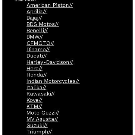
American Piston
//
Aprilia
//
Bajaj
//
BDS Motos
//
Benelli
//
BMW
//
CFMOTO
//
Dinamo
//
Ducati
//
Harley-Davidson
//
Hero
//
Honda
//
Indian Motorcycles
//
Italika
//
Kawasaki
//
Kove
//
KTM
//
Moto Guzzi
//
MV Agusta
//
Suzuki
//
Triumph
//