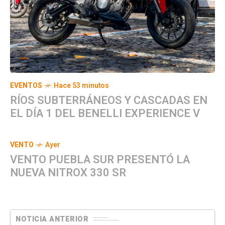
EVENTOS
Hace 53 minutos
RÍOS SUBTERRÁNEOS Y CASCADAS EN
EL DÍA 1 DEL BENELLI EXPERIENCE V
VENTO
Ayer
VENTO PUEBLA SUR PRESENTÓ LA
NUEVA NITROX 330 SR
NOTICIA ANTERIOR