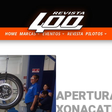
HOME
MARCAS
EVENTOS
REVISTA
PILOTOS
APERTUR
XONACAT