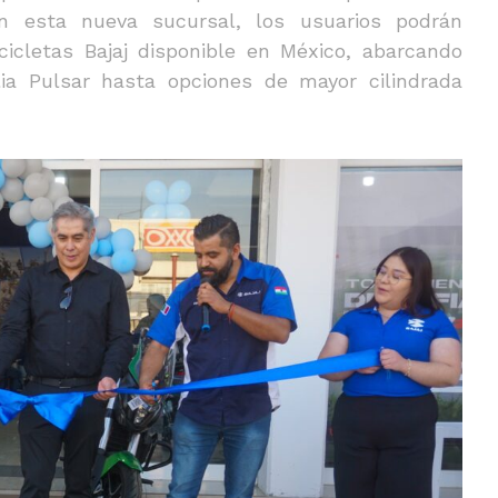
 En esta nueva sucursal, los usuarios podrán
icletas Bajaj disponible en México, abarcando
ia Pulsar hasta opciones de mayor cilindrada