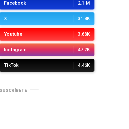
Facebook
2.1 M
X
31.8K
Youtube
3.68K
Instagram
47.2K
TikTok
4.46K
SUSCRÍBETE