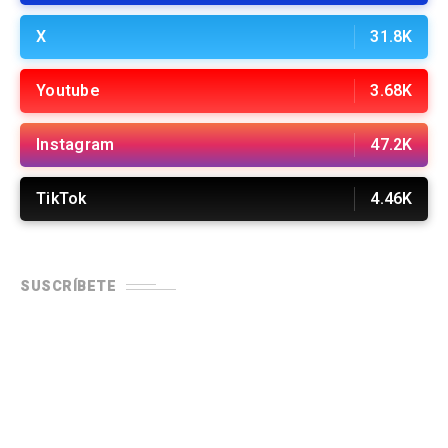
X
31.8K
Youtube
3.68K
Instagram
47.2K
TikTok
4.46K
SUSCRÍBETE