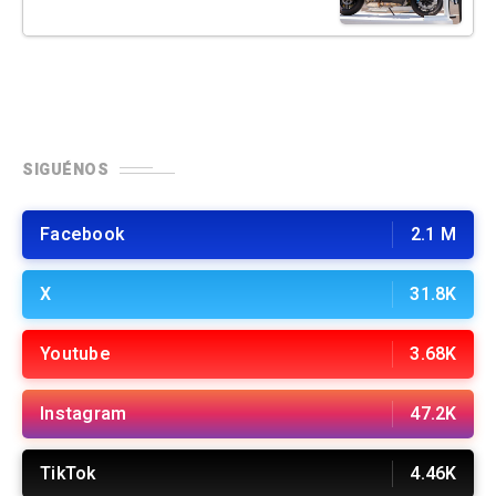
SIGUÉNOS
Facebook
2.1 M
X
31.8K
Youtube
3.68K
Instagram
47.2K
TikTok
4.46K