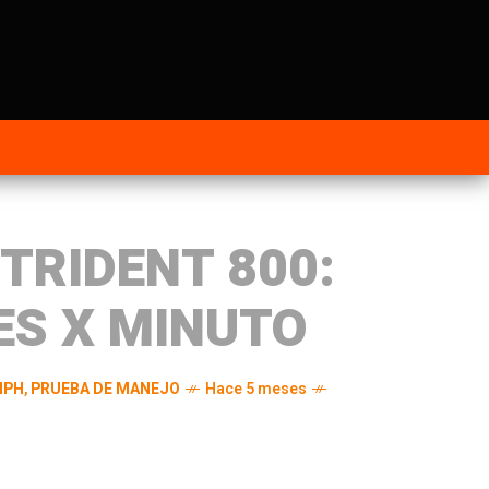
TRIDENT 800:
ES X MINUTO
MPH
,
PRUEBA DE MANEJO
Hace 5 meses