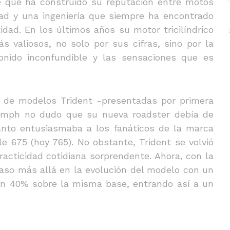
e que ha construido su reputación entre motos
dad y una ingeniería que siempre ha encontrado
idad. En los últimos años su motor tricilíndrico
s valiosos, no solo por sus cifras, sino por la
onido inconfundible y las sensaciones que es
a de modelos Trident -presentadas por primera
iumph no dudo que su nueva roadster debía de
anto entusiasmaba a los fanáticos de la marca
e 675 (hoy 765). No obstante, Trident se volvió
practicidad cotidiana sorprendente. Ahora, con la
paso más allá en la evolución del modelo con un
n 40% sobre la misma base, entrando así a un