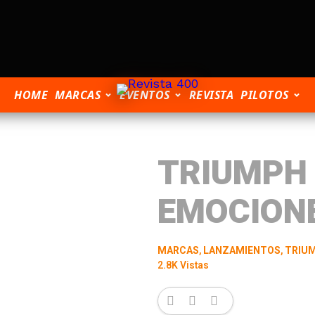
HOME
MARCAS
EVENTOS
REVISTA
PILOTOS
TRIUMPH 
EMOCION
MARCAS
,
LANZAMIENTOS
,
TRIU
2.8K Vistas