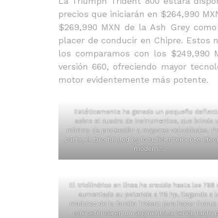
La Triumph Trident 800 estará dispon
precios que iniciarán en $264,990 MXN
$269,990 MXN de la Ash Grey como l
placer de conducir en Chipre. Estos
los comparamos con los $249,990 M
versión 660, ofreciendo mayor tecno
motor evidentemente más potente.
Estéticamente ha ganado un pequeño deflect
sobre el cuadro de instrumentos, que brinda 
mínimo de protección a mayores velocidades. Po
parte, el faro full-led es lo suficientemente efect
moderno.
El tricilíndrico en línea ha crecido hasta los 798 
aumentado su potencia a 115 hp, llegando a l
madurez de la familia Trident para hacer frente 
competencia en un segmento superior, tanto 