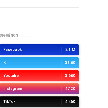
SIGUÉNOS
Facebook
2.1 M
X
31.8K
Youtube
3.68K
Instagram
47.2K
TikTok
4.46K