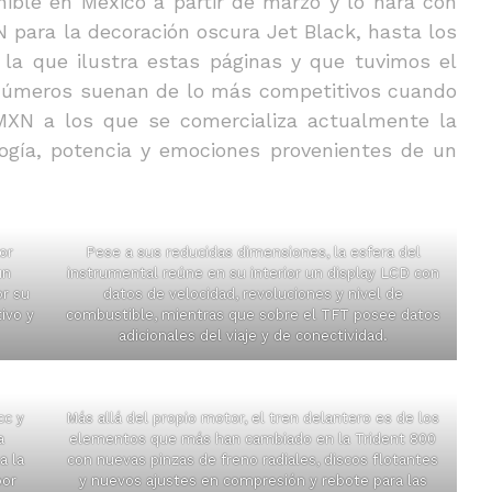
ible en México a partir de marzo y lo hará con
 para la decoración oscura Jet Black, hasta los
a que ilustra estas páginas y que tuvimos el
 números suenan de lo más competitivos cuando
XN a los que se comercializa actualmente la
logía, potencia y emociones provenientes de un
or
Pese a sus reducidas dimensiones, la esfera del
un
instrumental reúne en su interior un display LCD con
r su
datos de velocidad, revoluciones y nivel de
ivo y
combustible, mientras que sobre el TFT posee datos
adicionales del viaje y de conectividad.
cc y
Más allá del propio motor, el tren delantero es de los
a
elementos que más han cambiado en la Trident 800
a la
con nuevas pinzas de freno radiales, discos flotantes
por
y nuevos ajustes en compresión y rebote para las