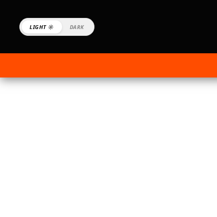
LIGHT ☼
DARK