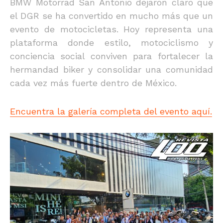
BMW Motorrad San Antonio dejaron claro que
el DGR se ha convertido en mucho más que un
evento de motocicletas. Hoy representa una
plataforma donde estilo, motociclismo y
conciencia social conviven para fortalecer la
hermandad biker y consolidar una comunidad
cada vez más fuerte dentro de México.
Encuentra la galería completa del evento aquí.