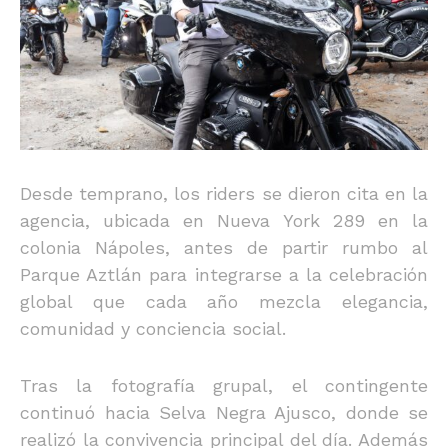
Desde temprano, los riders se dieron cita en la
agencia, ubicada en Nueva York 289 en la
colonia Nápoles, antes de partir rumbo al
Parque Aztlán para integrarse a la celebración
global que cada año mezcla elegancia,
comunidad y conciencia social.
Tras la fotografía grupal, el contingente
continuó hacia Selva Negra Ajusco, donde se
realizó la convivencia principal del día. Además