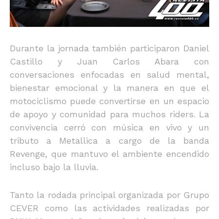
Durante la jornada también participaron Daniel
Castillo y Juan Carlos Abara con
conversaciones enfocadas en salud mental,
bienestar emocional y la manera en que el
motociclismo puede convertirse en un espacio
de apoyo y comunidad para muchos riders. La
convivencia cerró con música en vivo y un
tributo a Metallica a cargo de la banda
Revenge, que mantuvo el ambiente encendido
incluso bajo la lluvia.
Tanto la rodada principal organizada por Grupo
CEVER como las actividades realizadas por