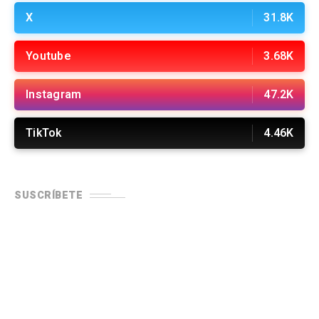
X
31.8K
Youtube
3.68K
Instagram
47.2K
TikTok
4.46K
SUSCRÍBETE