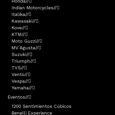
Honda
//
Indian Motorcycles
//
Italika
//
Kawasaki
//
Kove
//
KTM
//
Moto Guzzi
//
MV Agusta
//
Suzuki
//
Triumph
//
TVS
//
Vento
//
Vespa
//
Yamaha
//
Eventos
//
1200 Sentimientos Cúbicos
Benelli Experience