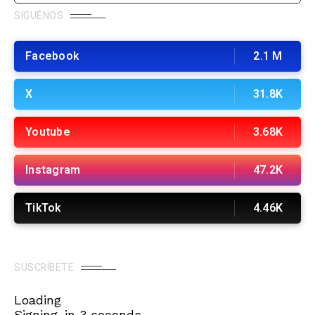
SIGUÉNOS
Facebook
2.1 M
X
31.8K
Youtube
3.68K
Instagram
47.2K
TikTok
4.46K
SUSCRÍBETE
Loading
Signing-in
3
seconds...