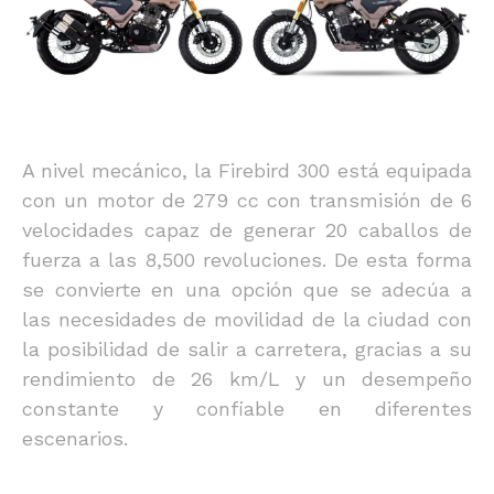
A nivel mecánico, la Firebird 300 está equipada
con un motor de 279 cc con transmisión de 6
velocidades capaz de generar 20 caballos de
fuerza a las 8,500 revoluciones. De esta forma
se convierte en una opción que se adecúa a
las necesidades de movilidad de la ciudad con
la posibilidad de salir a carretera, gracias a su
rendimiento de 26 km/L y un desempeño
constante y confiable en diferentes
escenarios.