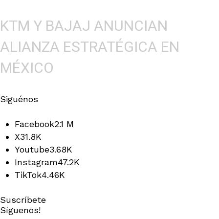
KTM Y BAJAJ ANUNCIAN
ALIANZA ESTRATÉGICA EN
MÉXICO
Siguénos
Facebook
2.1 M
X
31.8K
Youtube
3.68K
Instagram
47.2K
TikTok
4.46K
Suscríbete
Síguenos!