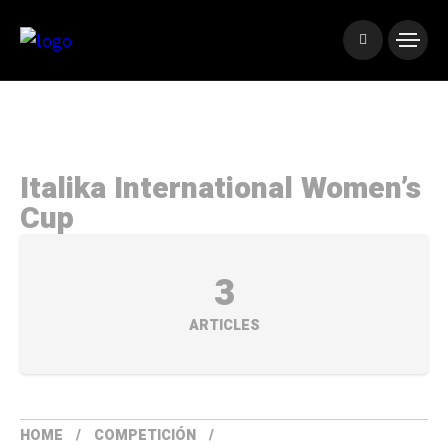
Italika International Women’s
Cup
3
ARTICLES
HOME
COMPETICIÓN