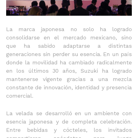
La marca japonesa no solo ha logrado
consolidarse en el mercado mexicano, sino
que ha sabido adaptarse a distintas
generaciones sin perder su esencia. En un país
donde la movilidad ha cambiado radicalmente
en los últimos 30 años, Suzuki ha logrado
mantenerse vigente gracias a una mezcla
constante de innovación, identidad y presencia
comercial.
La velada se desarrolló en un ambiente con
esencia japonesa y de completa celebración.
Entre bebidas y cócteles, los invitados