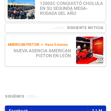
1200SC CONQUISTÓ CHOLULA
EN SU SEGUNDA MEGA-
RODADA DEL AÑO
SIGUIENTE NOTICIA
AMERICAN PISTON
Hace 5 meses
NUEVA AGENCIA AMERICAN
PISTON EN LEÓN
SIGUÉNOS
Facebook
2.1 M